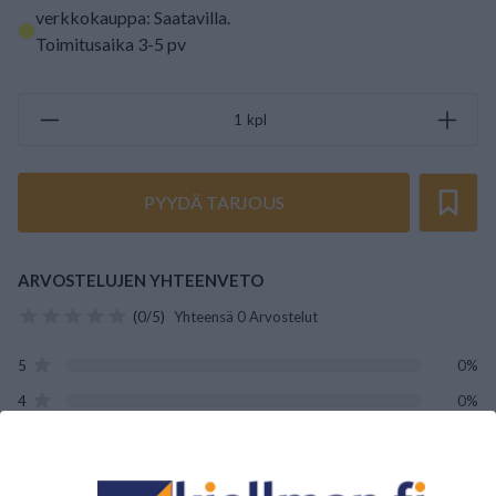
verkkokauppa: Saatavilla
.
Toimitusaika 3-5 pv
kpl
PYYDÄ TARJOUS
ARVOSTELUJEN YHTEENVETO
(0/5)
Yhteensä 0 Arvostelut
5
0%
4
0%
3
0%
2
0%