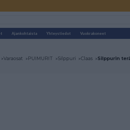
et
Ajankohtaista
Yhteystiedot
Vuokrakoneet
>
Varaosat
>
PUIMURIT
>
Silppuri
>
Claas
>
Silppurin ter