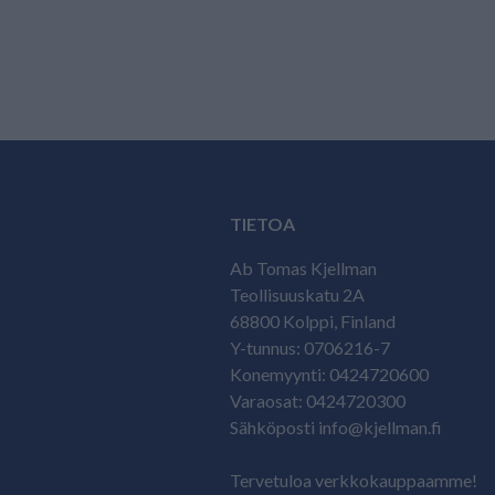
TIETOA
Ab Tomas Kjellman
Teollisuuskatu 2A
68800 Kolppi, Finland
Y-tunnus: 0706216-7
Konemyynti: 0424720600
Varaosat: 0424720300
Sähköposti info@kjellman.fi
Tervetuloa verkkokauppaamme!