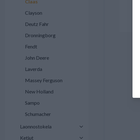
Claas
Clayson
Deutz Fahr
Dronningborg
Fendt
John Deere
Laverda
Massey Ferguson
New Holland
Sampo
Schumacher
Laonnostokela
Ketjut