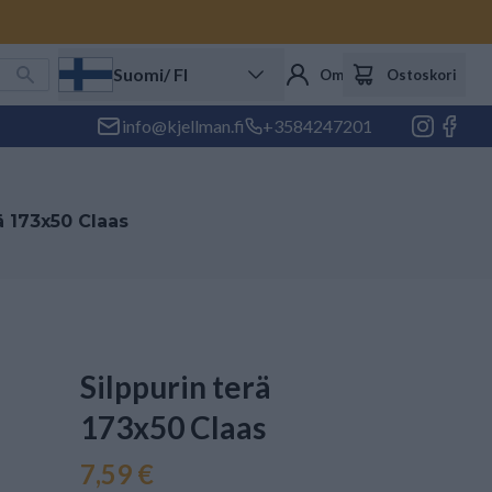
Suomi
/ FI
Oma tili
Ostoskori
info@kjellman.fi
+3584247201
ä 173x50 Claas
Silppurin terä
173x50 Claas
7,59 €