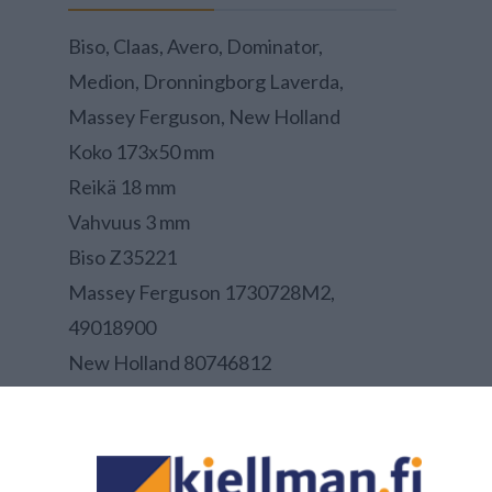
Biso, Claas, Avero, Dominator,
Medion, Dronningborg Laverda,
Massey Ferguson, New Holland
Koko 173x50 mm
Reikä 18 mm
Vahvuus 3 mm
Biso Z35221
Massey Ferguson 1730728M2,
49018900
New Holland 80746812
Claas 060017.2
Laverda 320706150