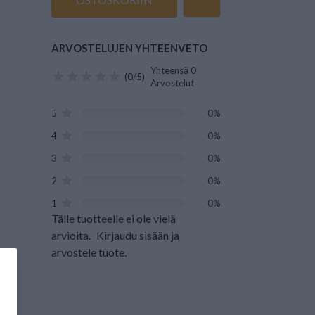
ARVOSTELUJEN YHTEENVETO
Yhteensä 0
(0/5)
Arvostelut
5
0%
4
0%
3
0%
2
0%
1
0%
Tälle tuotteelle ei ole vielä
arvioita.
Kirjaudu sisään ja
arvostele tuote.