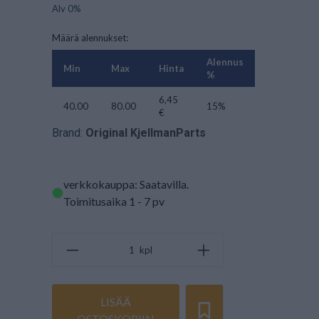
Alv 0%
Määrä alennukset:
Alennus
Min
Max
Hinta
%
6,45
40.00
80.00
15%
€
Brand:
Original KjellmanParts
verkkokauppa: Saatavilla
.
Toimitusaika 1 - 7 pv
kpl
LISÄÄ
OSTOSKORIIN