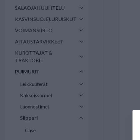
SALAOJAHUUHTELU
KASVINSUOJELURUISKUT
VOIMANSIIRTO
AITAUSTARVIKKEET
KUROTTAJAT &
TRAKTORIT
PUIMURIT
Leikkuuterät
Kaksoissormet
Laonnostimet
Silppuri
Case