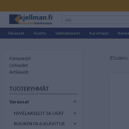
Varaosat
Huolto
Vaihtokoneet
Kurottajat
Kone
Kampanjat
Etusivu
Uutuudet
Artikkelit
TUOTERYHMÄT
Varaosat
NIVELAKSELIT JA OSAT
RUOKINTA & KUIVITUS