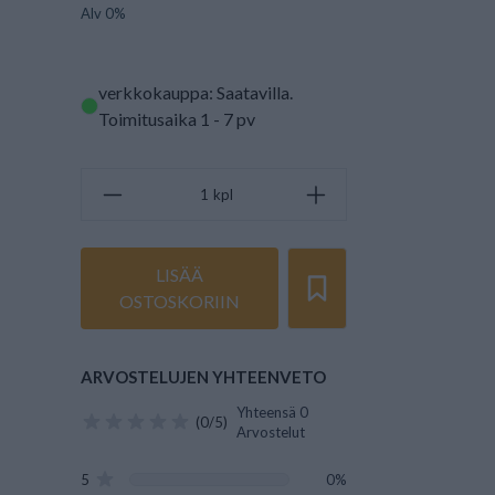
Alv 0%
verkkokauppa: Saatavilla
.
Toimitusaika 1 - 7 pv
kpl
LISÄÄ
OSTOSKORIIN
ARVOSTELUJEN YHTEENVETO
Yhteensä 0
(0/5)
Arvostelut
5
0%