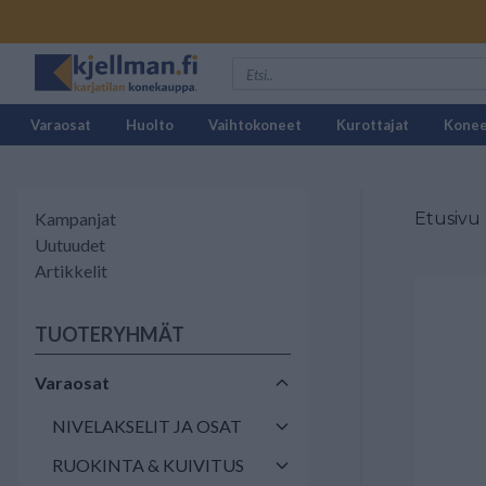
Varaosat
Huolto
Vaihtokoneet
Kurottajat
Kone
Kampanjat
Etusivu
Uutuudet
Artikkelit
TUOTERYHMÄT
Varaosat
NIVELAKSELIT JA OSAT
RUOKINTA & KUIVITUS