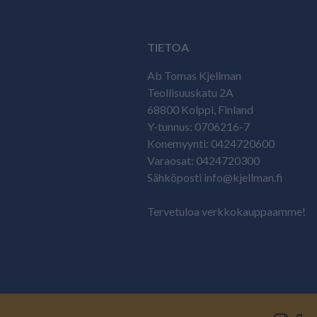
TIETOA
Ab Tomas Kjellman
Teollisuuskatu 2A
68800 Kolppi, Finland
Y-tunnus: 0706216-7
Konemyynti: 0424720600
Varaosat: 0424720300
Sähköposti info@kjellman.fi
Tervetuloa verkkokauppaamme!