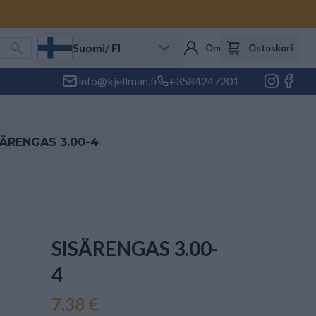
Suomi
/ FI
Oma tili
Ostoskori
info@kjellman.fi
+3584247201
SÄRENGAS 3.00-4
SISÄRENGAS 3.00-
4
7,38 €