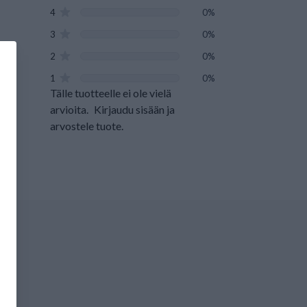
4
0%
3
0%
2
0%
1
0%
Tälle tuotteelle ei ole vielä
arvioita.
Kirjaudu sisään ja
arvostele tuote.