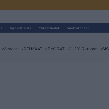
et
Ajankohtaista
Yhteystiedot
Vuokrakoneet
>
Varaosat
>
RENKAAT ja PYÖRÄT
>
0 - 10" Renkaat
>
SI