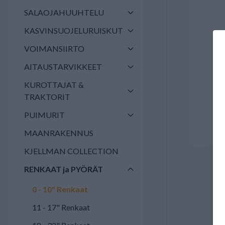
SALAOJAHUUHTELU
KASVINSUOJELURUISKUT
VOIMANSIIRTO
AITAUSTARVIKKEET
KUROTTAJAT &
TRAKTORIT
PUIMURIT
MAANRAKENNUS
KJELLMAN COLLECTION
RENKAAT ja PYÖRÄT
0 - 10" Renkaat
11 - 17" Renkaat