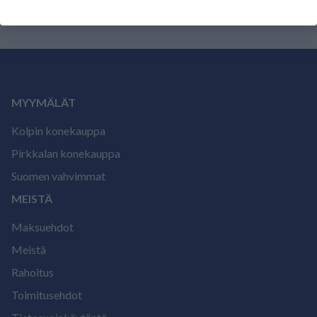
MYYMÄLÄT
Kolpin konekauppa
Pirkkalan konekauppa
Suomen vahvimmat
MEISTÄ
Maksuehdot
Meistä
Rahoitus
Toimitusehdot