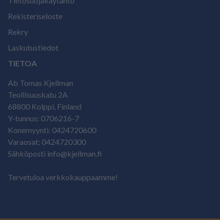
Tietosuojakäytäntö
Rekisteriseloste
Rekry
Laskutustiedot
TIETOA
Ab Tomas Kjellman
Teollisuuskatu 2A
68800 Kolppi, Finland
Y-tunnus: 0706216-7
Konemyynti: 0424720600
Varaosat: 0424720300
Sähköposti info@kjellman.fi
Tervetuloa verkkokauppaamme!