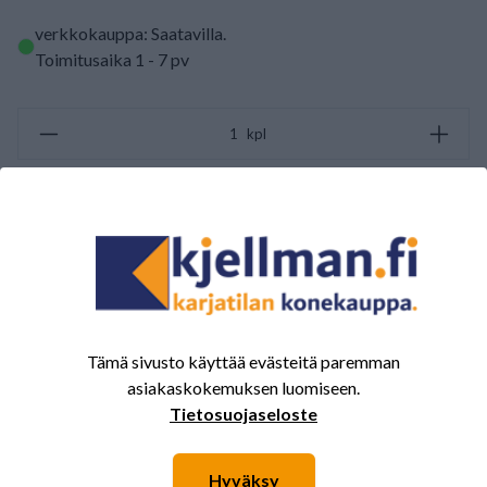
verkkokauppa: Saatavilla
.
Toimitusaika 1 - 7 pv
kpl
LISÄÄ OSTOSKORIIN
ARVOSTELUJEN YHTEENVETO
(0/5)
Yhteensä 0 Arvostelut
Tämä sivusto käyttää evästeitä paremman
5
0%
asiakaskokemuksen luomiseen.
4
0%
Tietosuojaseloste
3
0%
Hyväksy
2
0%