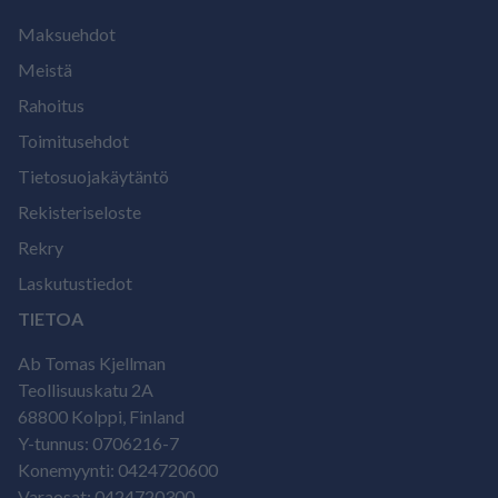
Maksuehdot
Meistä
Rahoitus
Toimitusehdot
Tietosuojakäytäntö
Rekisteriseloste
Rekry
Laskutustiedot
TIETOA
Ab Tomas Kjellman
Teollisuuskatu 2A
68800 Kolppi, Finland
Y-tunnus: 0706216-7
Konemyynti: 0424720600
Varaosat: 0424720300