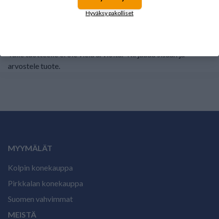
1
0%
Hyväksy pakolliset
Tälle tuotteelle ei ole vielä arvioita.
Kirjaudu sisään ja
arvostele tuote.
MYYMÄLÄT
Kolpin konekauppa
Pirkkalan konekauppa
Suomen vahvimmat
MEISTÄ