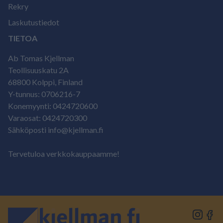
Rekry
Laskutustiedot
TIETOA
Ab Tomas Kjellman
Teollisuuskatu 2A
68800 Kolppi, Finland
Y-tunnus: 0706216-7
Konemyynti: 0424720600
Varaosat: 0424720300
Sähköposti info@kjellman.fi
Tervetuloa verkkokauppaamme!