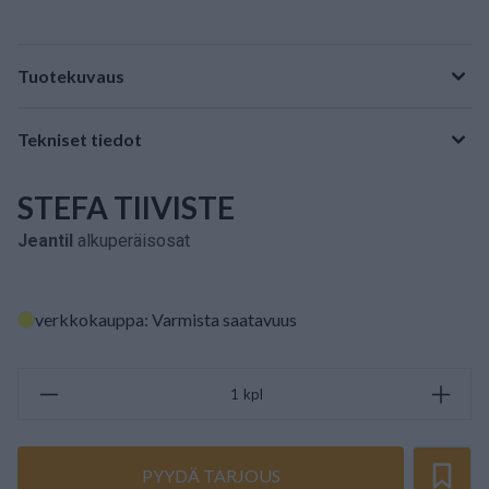
Tuotekuvaus
Tekniset tiedot
STEFA TIIVISTE
Jeantil
alkuperäisosat
verkkokauppa: Varmista saatavuus
kpl
PYYDÄ TARJOUS