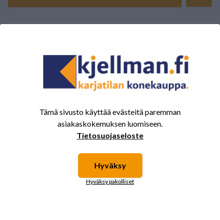
ARVOSTELUJEN YHTEENVETO
(0/5)
Yhteensä 0 Arvostelut
5
0%
4
0%
3
0%
Tämä sivusto käyttää evästeitä paremman
2
0%
asiakaskokemuksen luomiseen.
1
0%
Tietosuojaseloste
Hyväksy
Tälle tuotteelle ei ole vielä arvioita.
Kirjaudu sisään ja
Hyväksy pakolliset
arvostele tuote.