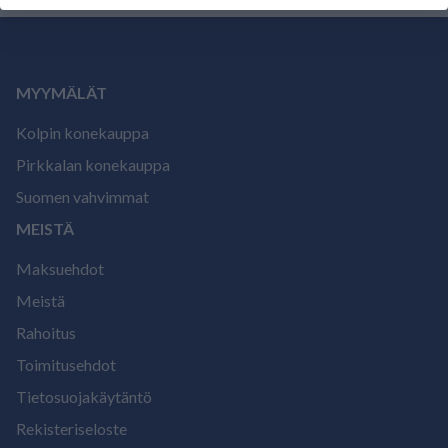
MYYMÄLÄT
Kolpin konekauppa
Pirkkalan konekauppa
Suomen vahvimmat
MEISTÄ
Maksuehdot
Meistä
Rahoitus
Toimitusehdot
Tietosuojakäytäntö
Rekisteriseloste