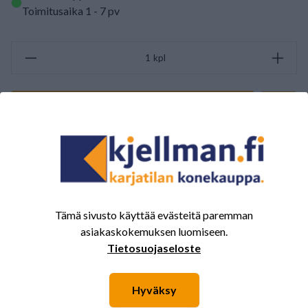
Toimitusaika 1 - 7 pv
kpl
PYYDÄ TARJOUS
ARVOSTELUJEN YHTEENVETO
(0/5)
Yhteensä 0 Arvostelut
5
0%
Tämä sivusto käyttää evästeitä paremman
asiakaskokemuksen luomiseen.
4
0%
Tietosuojaseloste
3
0%
2
0%
Hyväksy
1
0%