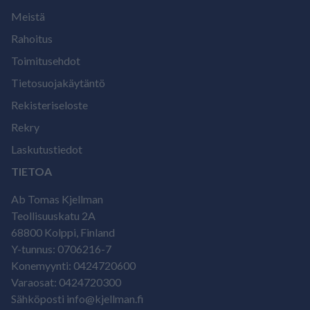
Meistä
Rahoitus
Toimitusehdot
Tietosuojakäytäntö
Rekisteriseloste
Rekry
Laskutustiedot
TIETOA
Ab Tomas Kjellman
Teollisuuskatu 2A
68800 Kolppi, Finland
Y-tunnus: 0706216-7
Konemyynti: 0424720600
Varaosat: 0424720300
Sähköposti info@kjellman.fi