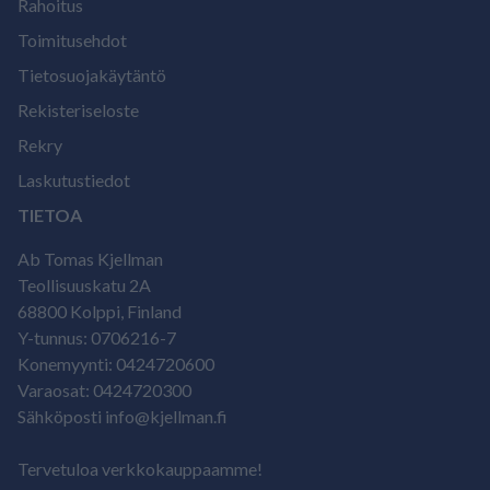
Rahoitus
Toimitusehdot
Tietosuojakäytäntö
Rekisteriseloste
Rekry
Laskutustiedot
TIETOA
Ab Tomas Kjellman
Teollisuuskatu 2A
68800 Kolppi, Finland
Y-tunnus: 0706216-7
Konemyynti: 0424720600
Varaosat: 0424720300
Sähköposti info@kjellman.fi
Tervetuloa verkkokauppaamme!