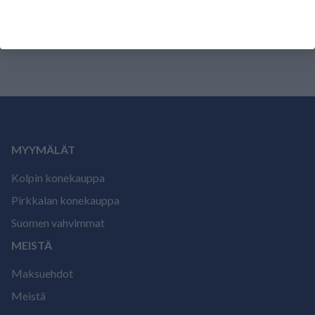
Tälle tuotteelle ei ole vielä arvioita.
Kirjaudu sisään ja
arvostele tuote.
MYYMÄLÄT
Kolpin konekauppa
Pirkkalan konekauppa
Suomen vahvimmat
MEISTÄ
Maksuehdot
Meistä