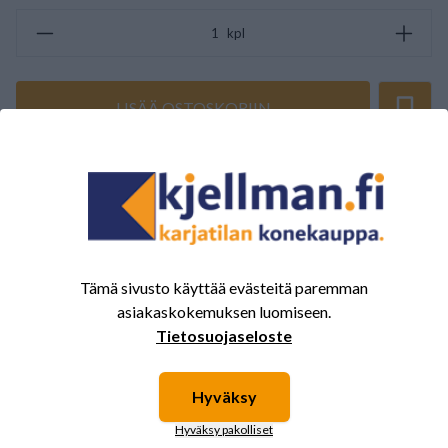
kpl
LISÄÄ OSTOSKORIIN
ARVOSTELUJEN YHTEENVETO
(0/5)
Yhteensä 0 Arvostelut
5
0%
Tämä sivusto käyttää evästeitä paremman
4
0%
asiakaskokemuksen luomiseen.
3
0%
Tietosuojaseloste
2
0%
1
0%
Hyväksy
Hyväksy pakolliset