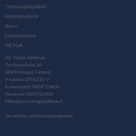
Tietosuojakäytäntö
Rekisteriseloste
Rekry
Laskutustiedot
TIETOA
Ab Tomas Kjellman
Teollisuuskatu 2A
68800 Kolppi, Finland
Y-tunnus: 0706216-7
Konemyynti: 0424720600
Varaosat: 0424720300
Sähköposti info@kjellman.fi
Tervetuloa verkkokauppaamme!