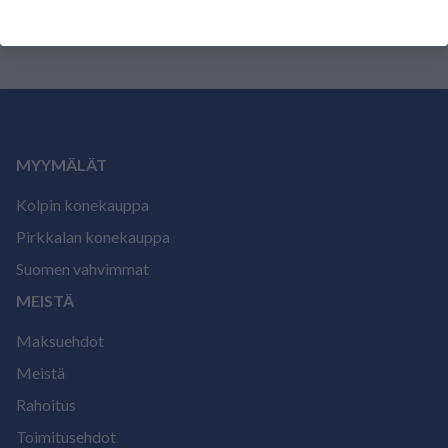
MYYMÄLÄT
Kolpin konekauppa
Pirkkalan konekauppa
Suomen vahvimmat
MEISTÄ
Maksuehdot
Meistä
Rahoitus
Toimitusehdot