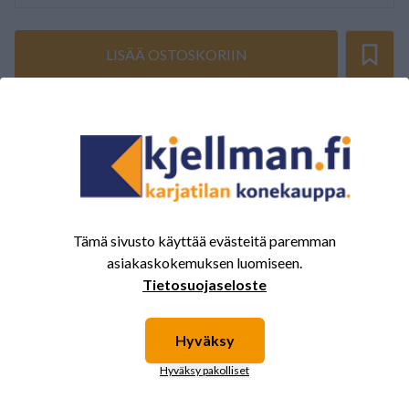
LISÄÄ OSTOSKORIIN
ARVOSTELUJEN YHTEENVETO
(0/5)
Yhteensä 0 Arvostelut
5
0%
4
0%
Tämä sivusto käyttää evästeitä paremman
3
0%
asiakaskokemuksen luomiseen.
2
0%
Tietosuojaseloste
1
0%
Hyväksy
Hyväksy pakolliset
Tälle tuotteelle ei ole vielä arvioita.
Kirjaudu sisään ja
arvostele tuote.