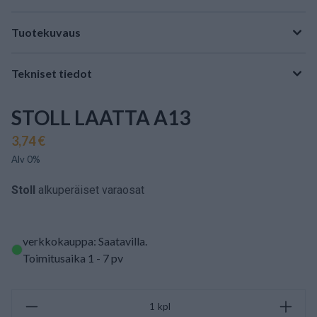
Tuotekuvaus
Tekniset tiedot
STOLL LAATTA A13
3,74 €
Alv 0%
Stoll
alkuperäiset varaosat
verkkokauppa: Saatavilla
.
Toimitusaika 1 - 7 pv
kpl