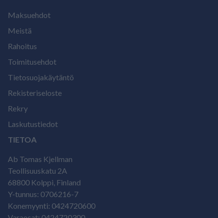
Maksuehdot
Meistä
Rahoitus
Toimitusehdot
Tietosuojakäytäntö
Rekisteriseloste
Rekry
Laskutustiedot
TIETOA
Ab Tomas Kjellman
Teollisuuskatu 2A
68800 Kolppi, Finland
Y-tunnus: 0706216-7
Konemyynti: 0424720600
Varaosat: 0424720300