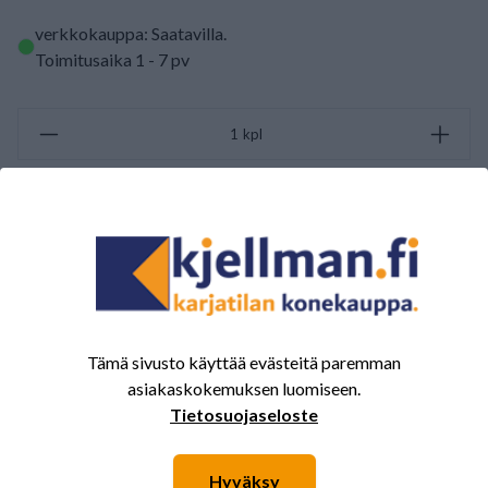
verkkokauppa: Saatavilla
.
Toimitusaika 1 - 7 pv
kpl
LISÄÄ OSTOSKORIIN
ARVOSTELUJEN YHTEENVETO
(0/5)
Yhteensä 0 Arvostelut
Tämä sivusto käyttää evästeitä paremman
5
0%
asiakaskokemuksen luomiseen.
4
0%
Tietosuojaseloste
3
0%
Hyväksy
2
0%