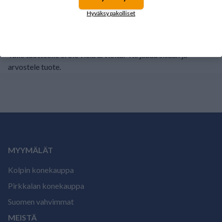
1
0%
Hyväksy pakolliset
Tälle tuotteelle ei ole vielä arvioita.
Kirjaudu sisään ja
arvostele tuote.
MYYMÄLÄT
Kolpin konekauppa
Pirkkalan konekauppa
Suomen vahvimmat
MEISTÄ