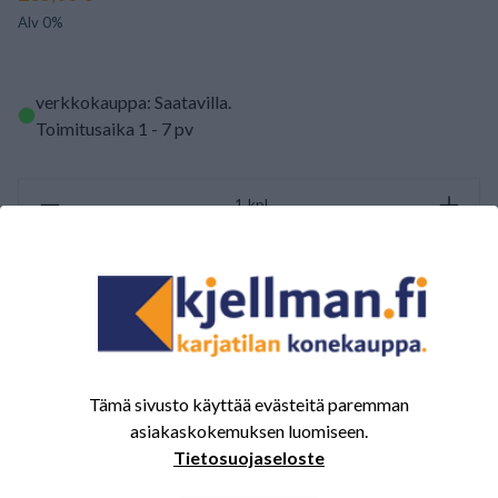
Alv 0%
verkkokauppa: Saatavilla
.
Toimitusaika 1 - 7 pv
kpl
LISÄÄ OSTOSKORIIN
ARVOSTELUJEN YHTEENVETO
Tämä sivusto käyttää evästeitä paremman
(0/5)
Yhteensä 0 Arvostelut
asiakaskokemuksen luomiseen.
5
0%
Tietosuojaseloste
4
0%