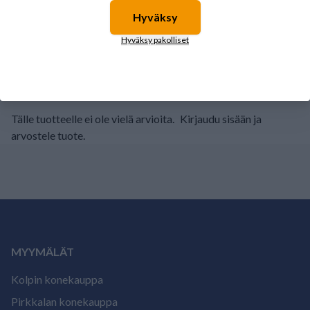
3
Hyväksy
0%
2
0%
Hyväksy pakolliset
1
0%
Tälle tuotteelle ei ole vielä arvioita.
Kirjaudu sisään ja
arvostele tuote.
MYYMÄLÄT
Kolpin konekauppa
Pirkkalan konekauppa