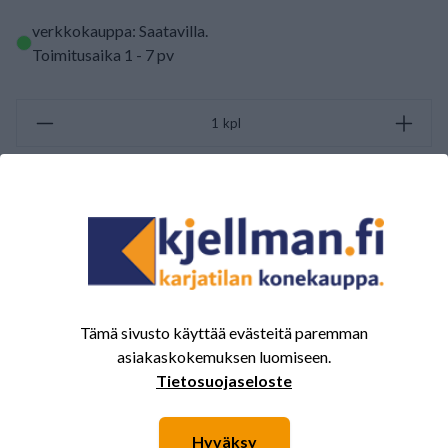
verkkokauppa: Saatavilla
.
Toimitusaika 1 - 7 pv
kpl
LISÄÄ OSTOSKORIIN
ARVOSTELUJEN YHTEENVETO
(0/5)
Yhteensä 0 Arvostelut
Tämä sivusto käyttää evästeitä paremman
5
0%
asiakaskokemuksen luomiseen.
4
0%
Tietosuojaseloste
3
0%
Hyväksy
2
0%