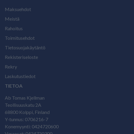
Maksuehdot
Meistä
Rahoitus
Toimitusehdot
Tietosuojakäytäntö
Rekisteriseloste
Rekry
Laskutustiedot
TIETOA
Ab Tomas Kjellman
Teollisuuskatu 2A
68800 Kolppi, Finland
Y-tunnus: 0706216-7
Konemyynti: 0424720600
Varaosat: 0424720300