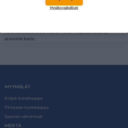
1
0%
Hyväksy pakolliset
Tälle tuotteelle ei ole vielä arvioita.
Kirjaudu sisään ja
arvostele tuote.
MYYMÄLÄT
Kolpin konekauppa
Pirkkalan konekauppa
Suomen vahvimmat
MEISTÄ