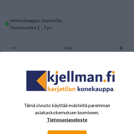
verkkokauppa: Saatavilla
.
Toimitusaika 1 - 7 pv
kpl
LISÄÄ OSTOSKORIIN
ARVOSTELUJEN YHTEENVETO
(0/5)
Yhteensä 0 Arvostelut
Tämä sivusto käyttää evästeitä paremman
asiakaskokemuksen luomiseen.
5
0%
Tietosuojaseloste
4
0%
3
0%