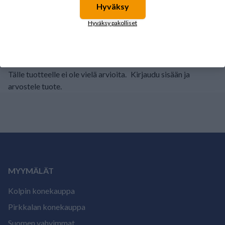
Hyväksy
2
0%
Hyväksy pakolliset
1
0%
Tälle tuotteelle ei ole vielä arvioita.
Kirjaudu sisään ja
arvostele tuote.
MYYMÄLÄT
Kolpin konekauppa
Pirkkalan konekauppa
Suomen vahvimmat