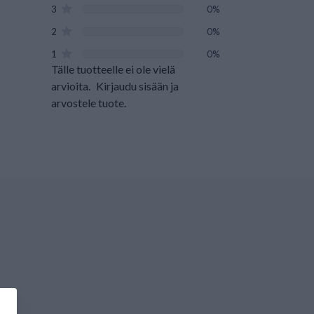
3
0%
2
0%
1
0%
Tälle tuotteelle ei ole vielä
arvioita.
Kirjaudu sisään ja
arvostele tuote.