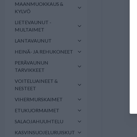
MAANMUOKKAUS &
KYLVÖ
LIETEVAUNUT -
MULTAIMET
LANTAVAUNUT
HEINÄ- JA REHUKONEET
PERÄVAUNUN
TARVIKKEET
VOITELUAINEET &
NESTEET
VIHERMURSKAIMET
ETUKUORMAIMET
SALAOJAHUUHTELU
KASVINSUOJELURUISKUT