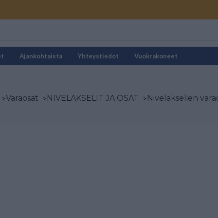
et
Ajankohtaista
Yhteystiedot
Vuokrakoneet
>
Varaosat
>
NIVELAKSELIT JA OSAT
>
Nivelakselien vara