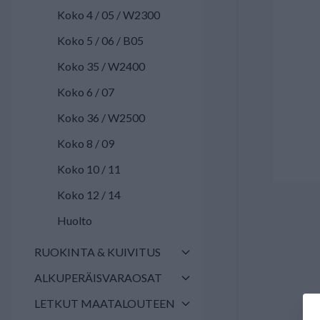
Koko 4 / 05 / W2300
Koko 5 / 06 / B05
Koko 35 / W2400
Koko 6 / 07
Koko 36 / W2500
Koko 8 / 09
Koko 10 / 11
Koko 12 / 14
Huolto
RUOKINTA & KUIVITUS
ALKUPERÄISVARAOSAT
LETKUT MAATALOUTEEN