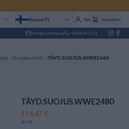
Suomi
/ FI
Oma tili
Ostoskori
info@kjellman.fi
+3584247201
osat
>
Suojaputket
>
TÄYD.SUOJUS.WWE2480
TÄYD.SUOJUS.WWE2480
114,47 €
Alv 0%