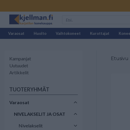
Varaosat
Huolto
Vaihtokoneet
Kurottajat
Kone
Kampanjat
Etusivu
Uutuudet
Artikkelit
TUOTERYHMÄT
Varaosat
NIVELAKSELIT JA OSAT
Nivelakselit