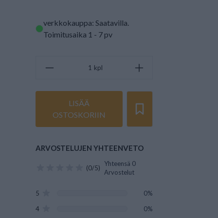
verkkokauppa: Saatavilla
.
Toimitusaika 1 - 7 pv
kpl
LISÄÄ
OSTOSKORIIN
ARVOSTELUJEN YHTEENVETO
Yhteensä 0
(0/5)
Arvostelut
5
0%
4
0%