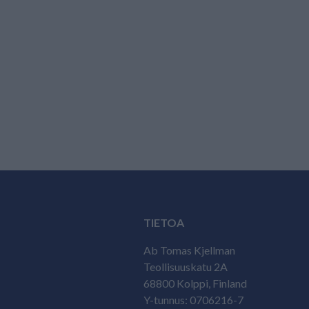
TIETOA
Ab Tomas Kjellman
Teollisuuskatu 2A
68800 Kolppi, Finland
Y-tunnus: 0706216-7