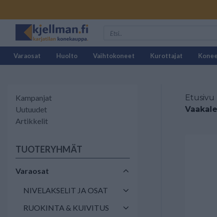
Varaosat
Huolto
Vaihtokoneet
Kurottajat
Kone
Kampanjat
Etusivu
Uutuudet
Vaakale
Artikkelit
TUOTERYHMÄT
Varaosat
NIVELAKSELIT JA OSAT
RUOKINTA & KUIVITUS