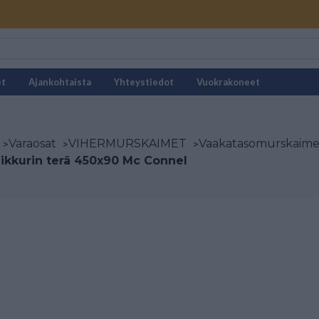
et
Ajankohtaista
Yhteystiedot
Vuokrakoneet
>
Varaosat
>
VIHERMURSKAIMET
>
Vaakatasomurskaimet
ikkurin terä 450x90 Mc Connel