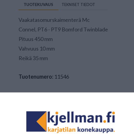
TUOTEKUVAUS
TEKNISET TIEDOT
Vaakatasomurskaimenterä Mc
Connel, PT6 - PT9 Bomford Twinblade
Pituus 450 mm
Vahvuus 10 mm
Reikä 35 mm
Tuotenumero:
11546