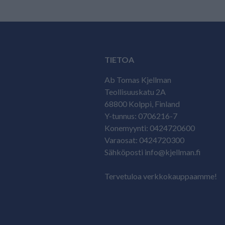
TIETOA
Ab Tomas Kjellman
Teollisuuskatu 2A
68800 Kolppi, Finland
Y-tunnus: 0706216-7
Konemyynti: 0424720600
Varaosat: 0424720300
Sähköposti info@kjellman.fi
Tervetuloa verkkokauppaamme!