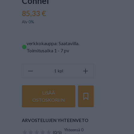
Connel
85,33 €
Alv 0%
verkkokauppa: Saatavilla
.
Toimitusaika 1 - 7 pv
kpl
LISÄÄ
OSTOSKORIIN
ARVOSTELUJEN YHTEENVETO
Yhteensä 0
(0/5)