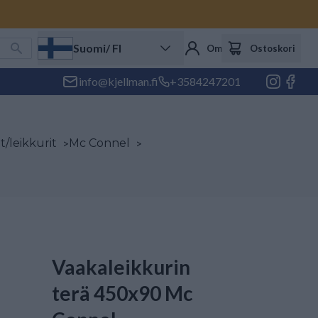
Suomi
/ FI
Oma tili
Ostoskori
info@kjellman.fi
+3584247201
/leikkurit
>
Mc Connel
>
Vaakaleikkurin
terä 450x90 Mc