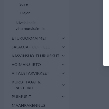
Suire
Trejon
Nivelakselit
vihermurskaimille
ETUKUORMAIMET
SALAOJAHUUHTELU
KASVINSUOJELURUISKUT
VOIMANSIIRTO
AITAUSTARVIKKEET
KUROTTAJAT &
TRAKTORIT
PUIMURIT
MAANRAKENNUS