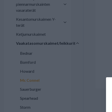
piennarmurskainten
vasaraterät
Kesantomurskaimen Y-
terät
Ketjumurskaimet
Vaakatasomurskaimet/leikkurit
Bednar
Bomford
Howard
Mc Connel
Sauerburger
Spearhead
Storm