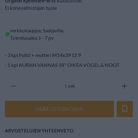
Orginal KjellmanParts
kulutusosat
Ei konevalmistajan tuote
verkkokauppa: Saatavilla
.
Toimitusaika 1 - 7 pv
⁃ 3 kpl Pultti + mutteri M14x39 12.9
⁃ 1 kpl AURAN VANNAS 18" OIKEA VOGEL & NOOT
pak
LISÄÄ OSTOSKORIIN
ARVOSTELUJEN YHTEENVETO