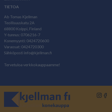
TIETOA
Ab Tomas Kjellman
Teollisuuskatu 2A
68800 Kolppi, Finland
Y-tunnus: 0706216-7
Konemyynti: 0424720600
Varaosat: 0424720300
Sähköposti info@kjellman.fi
Tervetuloa verkkokauppaamme!