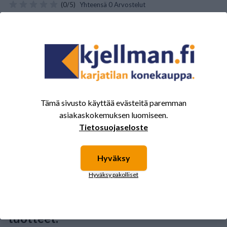
(0/5)
Yhteensä 0 Arvostelut
5
0%
4
0%
3
0%
2
0%
1
0%
Tämä sivusto käyttää evästeitä paremman
asiakaskokemuksen luomiseen.
Tietosuojaseloste
Tälle tuotteelle ei ole vielä arvioita.
Kirjaudu sisään ja
arvostele tuote.
Hyväksy
Hyväksy pakolliset
Sinua saattavat kiinnostaa myös nämä
tuotteet.