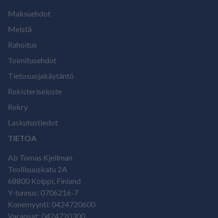
Maksuehdot
Meistä
Rahoitus
Toimitusehdot
Tietosuojakäytäntö
Rekisteriseloste
Rekry
Laskutustiedot
TIETOA
Ab Tomas Kjellman
Teollisuuskatu 2A
68800 Kolppi, Finland
Y-tunnus: 0706216-7
Konemyynti: 0424720600
Varaosat: 0424720300