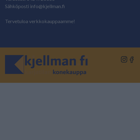
Sähköposti info@kjellman.fi
Tervetuloa verkkokauppaamme!