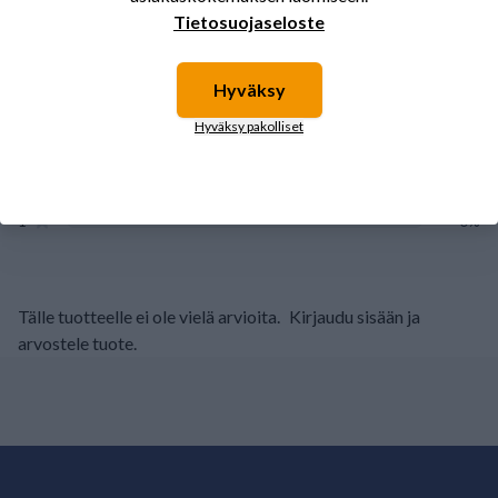
Tietosuojaseloste
(0/5)
Yhteensä 0 Arvostelut
5
0%
Hyväksy
4
0%
Hyväksy pakolliset
3
0%
2
0%
1
0%
Tälle tuotteelle ei ole vielä arvioita.
Kirjaudu sisään ja
arvostele tuote.