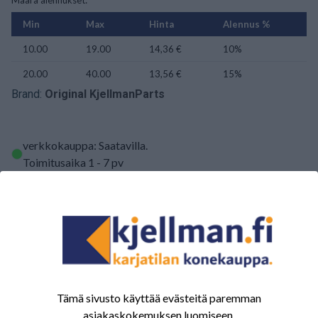
Määrä alennukset:
Min
Max
Hinta
Alennus %
10.00
19.00
14,36 €
10%
20.00
40.00
13,56 €
15%
Brand:
Original KjellmanParts
verkkokauppa: Saatavilla
.
Toimitusaika 1 - 7 pv
kpl
LISÄÄ OSTOSKORIIN
Tämä sivusto käyttää evästeitä paremman
ARVOSTELUJEN YHTEENVETO
asiakaskokemuksen luomiseen.