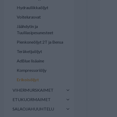
Hydrauliikkaöljyt
Voitelurasvat
Jäähdytin ja
Tuulilasipesunesteet
Pienkoneöljyt 2T ja Bensa
Teräketjuöljyt
AdBlue lisäaine
Kompressoriöljy
Erikoisöljyt
VIHERMURSKAIMET
ETUKUORMAIMET
SALAOJAHUUHTELU