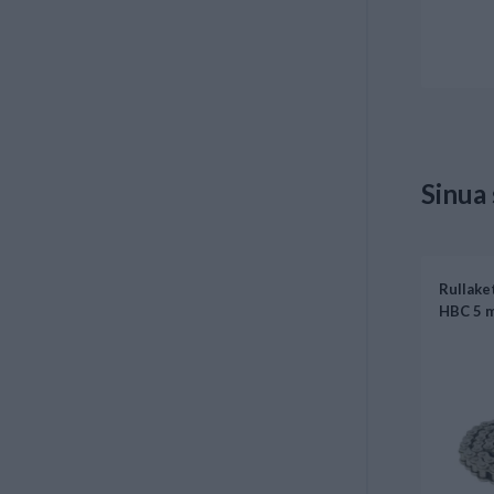
Sinua
Rullake
HBC 5 