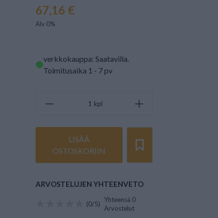
67,16 €
Alv 0%
verkkokauppa: Saatavilla
.
Toimitusaika 1 - 7 pv
kpl
LISÄÄ
OSTOSKORIIN
ARVOSTELUJEN YHTEENVETO
Yhteensä 0
(0/5)
Arvostelut