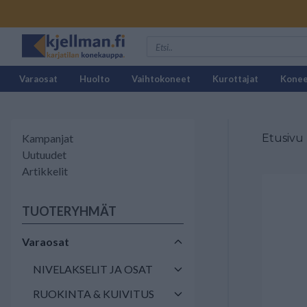
Varaosat
Huolto
Vaihtokoneet
Kurottajat
Kone
Kampanjat
Etusivu
Uutuudet
Artikkelit
TUOTERYHMÄT
Varaosat
NIVELAKSELIT JA OSAT
RUOKINTA & KUIVITUS