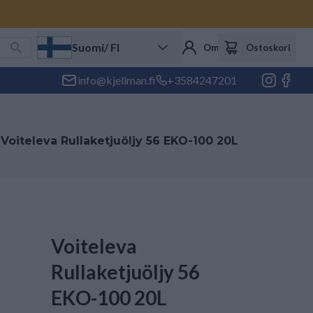
Suomi
/ FI
Oma tili
Ostoskori
info@kjellman.fi
+3584247201
>
Voiteleva Rullaketjuöljy 56 EKO-100 20L
Voiteleva
Rullaketjuöljy 56
EKO-100 20L