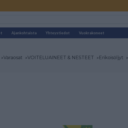
et
Ajankohtaista
Yhteystiedot
Vuokrakoneet
>
Varaosat
>
VOITELUAINEET & NESTEET
>
Erikoisöljyt