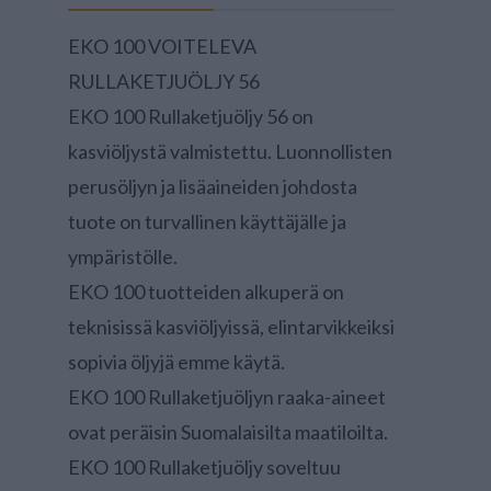
EKO 100 VOITELEVA
RULLAKETJUÖLJY 56
EKO 100 Rullaketjuöljy 56 on
kasviöljystä valmistettu. Luonnollisten
perusöljyn ja lisäaineiden johdosta
tuote on turvallinen käyttäjälle ja
ympäristölle.
EKO 100 tuotteiden alkuperä on
teknisissä kasviöljyissä, elintarvikkeiksi
sopivia öljyjä emme käytä.
EKO 100 Rullaketjuöljyn raaka-aineet
ovat peräisin Suomalaisilta maatiloilta.
EKO 100 Rullaketjuöljy soveltuu