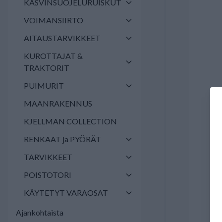
KASVINSUOJELURUISKUT
VOIMANSIIRTO
AITAUSTARVIKKEET
KUROTTAJAT &
TRAKTORIT
PUIMURIT
MAANRAKENNUS
KJELLMAN COLLECTION
RENKAAT ja PYÖRÄT
TARVIKKEET
POISTOTORI
KÄYTETYT VARAOSAT
Ajankohtaista