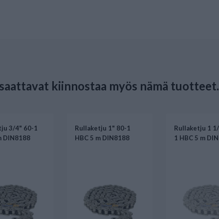
 saattavat kiinnostaa myös nämä tuotteet.
tju 3/4" 60-1
Rullaketju 1" 80-1
Rullaketju 1 1
m DIN8188
HBC 5 m DIN8188
1 HBC 5 m DI