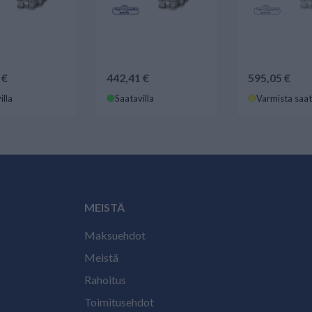
 €
442,41 €
595,05 €
illa
Saatavilla
Varmista saa
MEISTÄ
Maksuehdot
Meistä
Rahoitus
Toimitusehdot