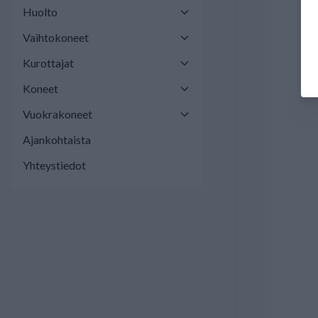
Huolto
Vaihtokoneet
Kurottajat
Koneet
Vuokrakoneet
Ajankohtaista
Yhteystiedot