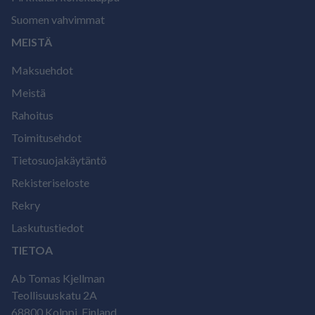
Suomen vahvimmat
MEISTÄ
Maksuehdot
Meistä
Rahoitus
Toimitusehdot
Tietosuojakäytäntö
Rekisteriseloste
Rekry
Laskutustiedot
TIETOA
Ab Tomas Kjellman
Teollisuuskatu 2A
68800 Kolppi, Finland