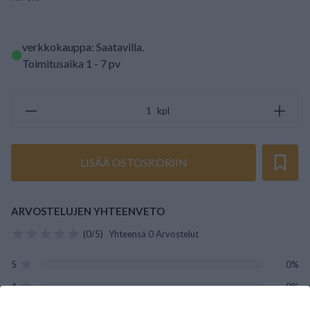
verkkokauppa: Saatavilla
.
Toimitusaika 1 - 7 pv
kpl
LISÄÄ OSTOSKORIIN
ARVOSTELUJEN YHTEENVETO
(0/5)
Yhteensä 0 Arvostelut
5
0%
4
0%
3
0%