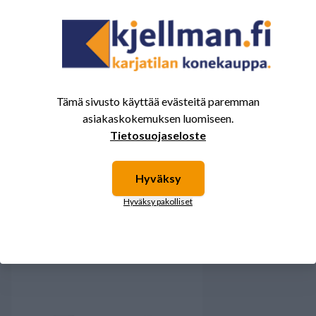
2
0%
1
0%
Tämä sivusto käyttää evästeitä paremman
Tälle tuotteelle ei ole vielä arvioita.
Kirjaudu sisään ja
asiakaskokemuksen luomiseen.
arvostele tuote.
Tietosuojaseloste
Hyväksy
Sinua saattavat kiinnostaa myös nämä
Hyväksy pakolliset
tuotteet.