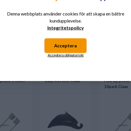
Denna webbplats använder cookies för att skapa en bättre
kundupplevelse.
Integritetspolicy
Acceptera
nske också är intresserad av dessa produk
Acceptera obligatoriskt
 pinne 190x69
Balpress kniv Claas
Pick-up pinne
10pack Claas