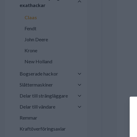
exathackar
Claas
Fendt
John Deere
Krone
New Holland
Bogserade hackor
Slåttermaskiner
Delar till strängläggare
Delar till vändare
Remmar
Kraftöverföringsaxlar