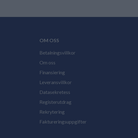
OM OSS
Betalningsvillkor
Om oss
Finansiering
Leveransvillkor
Datasekretess
Registerutdrag
Rekrytering
Faktureringsuppgifter