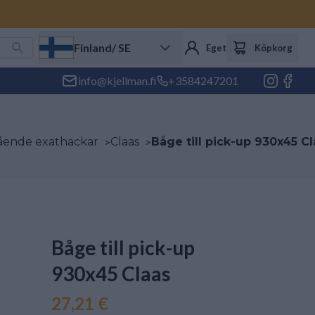
Finland
/ SE
Eget konto
Köpkorg
info@kjellman.fi
+3584247201
lvgående exathackar
>
Claas
>
Båge till pick-up 930x45 C
Båge till pick-up
930x45 Claas
27,21 €