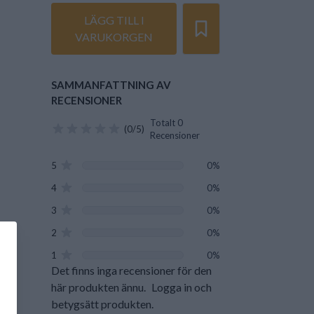
LÄGG TILL I
VARUKORGEN
SAMMANFATTNING AV
RECENSIONER
Totalt 0
(0/5)
Recensioner
5
0%
4
0%
3
0%
2
0%
1
0%
Det finns inga recensioner för den
här produkten ännu.
Logga in och
betygsätt produkten.