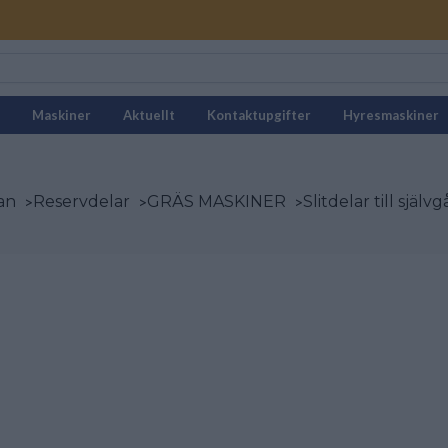
Maskiner
Aktuellt
Kontaktupgifter
Hyresmaskiner
an
>
Reservdelar
>
GRÄS MASKINER
>
Slitdelar till sjä