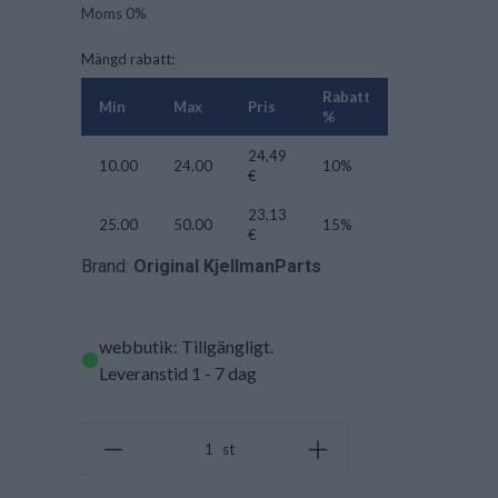
Moms 0%
Mängd rabatt:
Rabatt
Min
Max
Pris
%
24,49
10.00
24.00
10%
€
23,13
25.00
50.00
15%
€
Brand:
Original KjellmanParts
webbutik: Tillgängligt
.
Leveranstid 1 - 7 dag
st