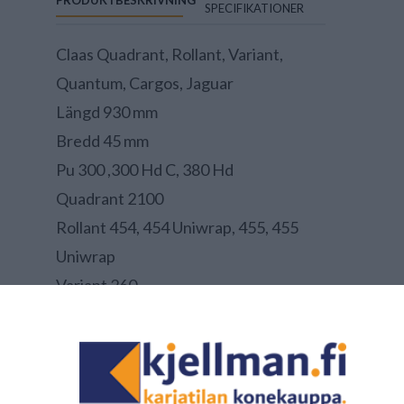
PRODUKTBESKRIVNING
SPECIFIKATIONER
Claas Quadrant, Rollant, Variant,
Quantum, Cargos, Jaguar
Längd 930 mm
Bredd 45 mm
Pu 300 ,300 Hd C, 380 Hd
Quadrant 2100
Rollant 454, 454 Uniwrap, 455, 455
Uniwrap
Variant 260
Claas 890
Artikelnummer:
QQC100088