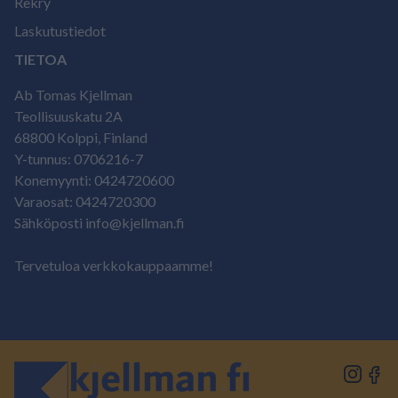
Rekry
Laskutustiedot
TIETOA
Ab Tomas Kjellman
Teollisuuskatu 2A
68800 Kolppi, Finland
Y-tunnus: 0706216-7
Konemyynti: 0424720600
Varaosat: 0424720300
Sähköposti info@kjellman.fi
Tervetuloa verkkokauppaamme!