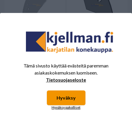
Esiauran siipi vasen Kuhn ZRE
Esiauran vannas oikea Kuhn
ZXE
54,29 €
24,61 €
Tämä sivusto käyttää evästeitä paremman
Varmista saatavuus
Saatavilla
asiakaskokemuksen luomiseen.
Tietosuojaseloste
Hyväksy
Hyväksy pakolliset