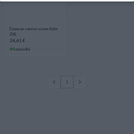
Esiauran vannas vasen Kuhn
ZXE
24,61 €
Saatavilla
1