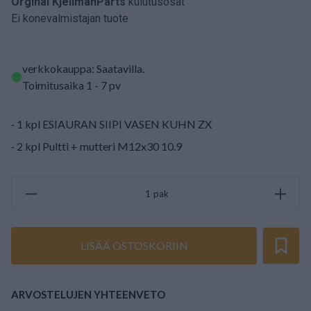
Orginal KjellmanParts
kulutusosat
Ei konevalmistajan tuote
verkkokauppa: Saatavilla
.
Toimitusaika 1 - 7 pv
⁃ 1 kpl ESIAURAN SIIPI VASEN KUHN ZX
⁃ 2 kpl Pultti + mutteri M12x30 10.9
pak
LISÄÄ OSTOSKORIIN
ARVOSTELUJEN YHTEENVETO