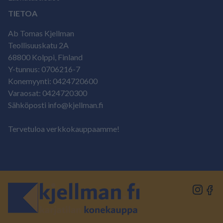
TIETOA
Ab Tomas Kjellman
Teollisuuskatu 2A
68800 Kolppi, Finland
Y-tunnus: 0706216-7
Konemyynti: 0424720600
Varaosat: 0424720300
Sähköposti info@kjellman.fi
Tervetuloa verkkokauppaamme!