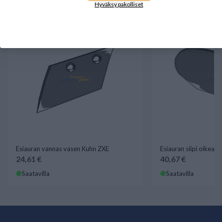
Hyväksy pakolliset
Esiauran vannas vasen Kuhn ZXE
Esiauran siipi oikea 
24,61 €
40,67 €
Saatavilla
Saatavilla