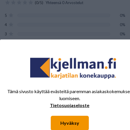
(0/5)
Yhteensä 0 Arvostelut
5
0%
4
0%
3
0%
2
0%
1
0%
Tälle tuotteelle ei ole vielä arvioita.
Kirjaudu sisään ja
arvostele tuote.
Tämä sivusto käyttää evästeitä paremman asiakaskokemukse
luomiseen.
Tietosuojaseloste
Sinua saattavat kiinnostaa myös nämä
Hyväksy
tuotteet.