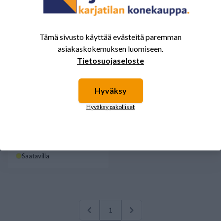
Tämä sivusto käyttää evästeitä paremman
asiakaskokemuksen luomiseen.
Tietosuojaseloste
Hyväksy
Hyväksy pakolliset
HOMBURG HURRICANE
300m salaojahuuhtelulaite
30238,00 €
Saatavilla
1