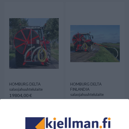
HOMBURG DELTA
HOMBURG DELTA
salaojahuuhtelulaite
FINLANDIA
salaojahuuhtelulaite
19804,00 €
24633,00 €
Saatavilla
Saatavilla