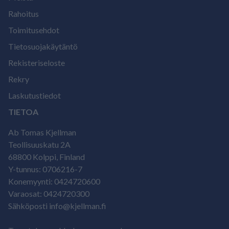
Rahoitus
Toimitusehdot
Tietosuojakäytäntö
Rekisteriseloste
Rekry
Laskutustiedot
TIETOA
Ab Tomas Kjellman
Teollisuuskatu 2A
68800 Kolppi, Finland
Y-tunnus: 0706216-7
Konemyynti: 0424720600
Varaosat: 0424720300
Sähköposti info@kjellman.fi