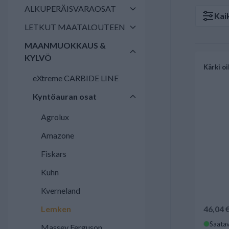
ALKUPERÄISVARAOSAT
Kai
LETKUT MAATALOUTEEN
MAANMUOKKAUS &
KYLVÖ
Kärki o
eXtreme CARBIDE LINE
Kyntöauran osat
Agrolux
Amazone
Fiskars
Kuhn
Kverneland
Lemken
46,04 
Saatav
Massey Ferguson