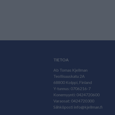
TIETOA
Ab Tomas Kjellman
Teollisuuskatu 2A
68800 Kolppi, Finland
Y-tunnus: 0706216-7
Konemyynti: 0424720600
Varaosat: 0424720300
Sähköposti info@kjellman.fi