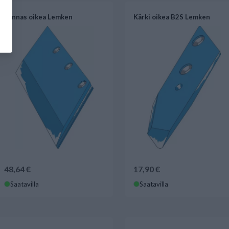
Vannas oikea Lemken
Kärki oikea B2S Lemken
48,64 €
17,90 €
Saatavilla
Saatavilla