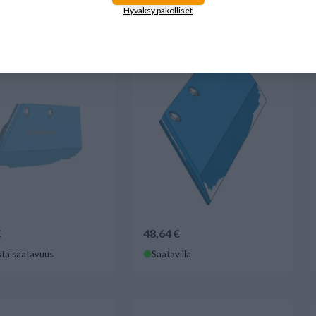
Hyväksy pakolliset
11x150 SB43P L
Vannas vasen Lemken
€
48,64 €
ta saatavuus
Saatavilla