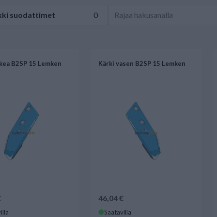
kki
suodattimet
0
ikea B2SP 15 Lemken
Kärki vasen B2SP 15 Lemken
€
46,04 €
illa
Saatavilla