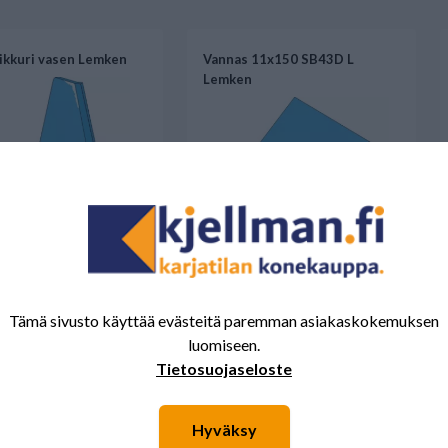
eikkuri vasen Lemken
Vannas 11x150 SB43D L
Lemken
Tämä sivusto käyttää evästeitä paremman asiakaskokemuksen
luomiseen.
€
42,55 €
Tietosuojaseloste
illa
Saatavilla
Hyväksy