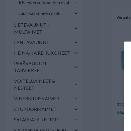
Kivenkeruukoneiden osat
Juurikaskoneen osat
Veitsil
LIETEVAUNUT -
MULTAIMET
LANTAVAUNUT
HEINÄ- JA REHUKONEET
PERÄVAUNUN
TARVIKKEET
VOITELUAINEET &
NESTEET
VIHERMURSKAIMET
32,30 
ETUKUORMAIMET
Saatav
SALAOJAHUUHTELU
KASVINSUOJELURUISKUT