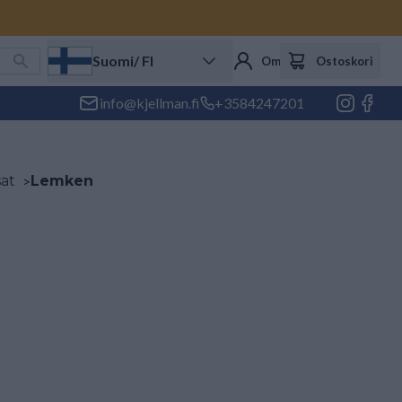
Suomi
/ FI
Oma tili
Ostoskori
info@kjellman.fi
+3584247201
at
>
Lemken