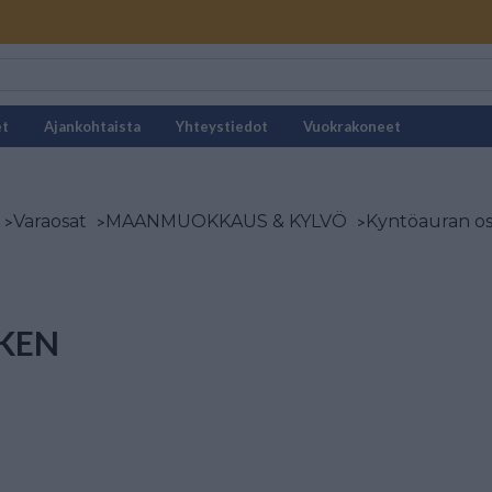
et
Ajankohtaista
Yhteystiedot
Vuokrakoneet
>
Varaosat
>
MAANMUOKKAUS & KYLVÖ
>
Kyntöauran os
KEN