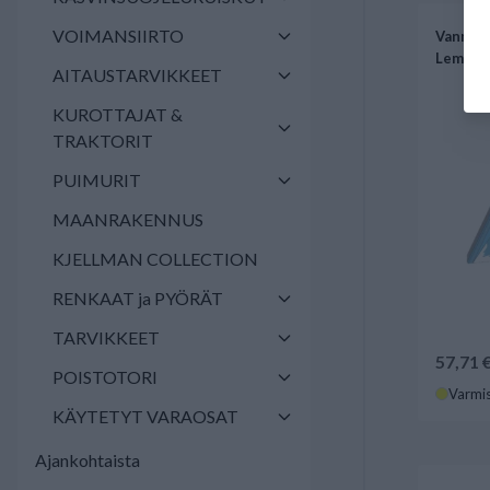
VOIMANSIIRTO
Vannas 
Lemken
AITAUSTARVIKKEET
KUROTTAJAT &
TRAKTORIT
PUIMURIT
MAANRAKENNUS
KJELLMAN COLLECTION
RENKAAT ja PYÖRÄT
TARVIKKEET
57,71 
POISTOTORI
Varmis
KÄYTETYT VARAOSAT
Ajankohtaista