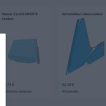
Vannas 11x150 SB43P R
Veitsileikkuri oikea Lemken
Lemken
57,71 €
32,30 €
Varmista saatavuus
Saatavilla