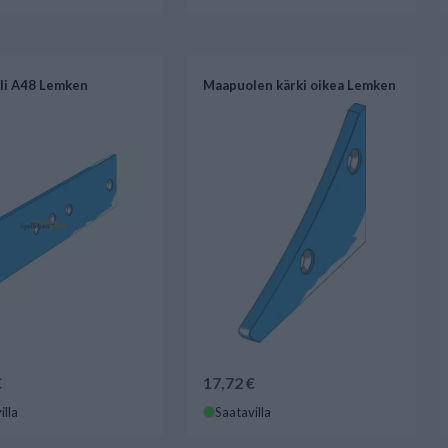
li A48 Lemken
Maapuolen kärki oikea Lemken
€
17,72 €
illa
Saatavilla