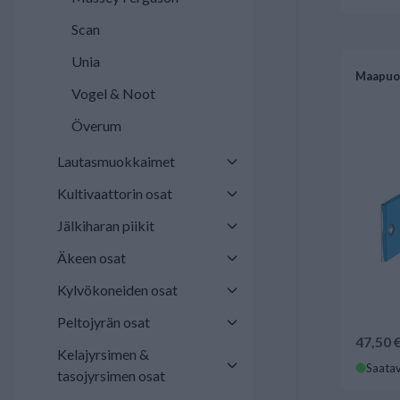
Scan
Unia
Maapuo
Vogel & Noot
Överum
Lautasmuokkaimet
Kultivaattorin osat
Jälkiharan piikit
Äkeen osat
Kylvökoneiden osat
Peltojyrän osat
47,50 
Kelajyrsimen &
Saatav
tasojyrsimen osat