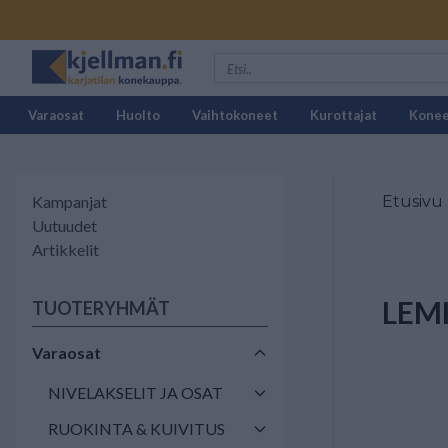
Varaosat
Huolto
Vaihtokoneet
Kurottajat
Kone
Kampanjat
Etusivu
Uutuudet
Artikkelit
LEM
TUOTERYHMÄT
Varaosat
NIVELAKSELIT JA OSAT
RUOKINTA & KUIVITUS