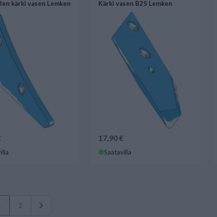
en kärki vasen Lemken
Kärki vasen B2S Lemken
€
17,90 €
illa
Saatavilla
1
2