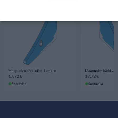
Maapuolen kärki oikea Lemken
Maapuolen kärki vas
17,72 €
17,72 €
Saatavilla
Saatavilla