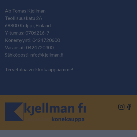
Ab Tomas Kjellman
Teollisuuskatu 2A
68800 Kolppi, Finland
Y-tunnus: 0706216-7
Konemyynti: 0424720600
Varaosat: 0424720300
Sähköposti info@kjellman.fi
Tervetuloa verkkokauppaamme!