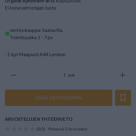
Orginal KjellmanParts
kulutusosat
Ei konevalmistajan tuote
verkkokauppa: Saatavilla
.
Toimitusaika 1 - 7 pv
⁃ 1 kpl Maapuoli A48 Lemken
pak
LISÄÄ OSTOSKORIIN
ARVOSTELUJEN YHTEENVETO
(0/5)
Yhteensä 0 Arvostelut