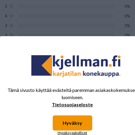
5
0%
4
0%
3
0%
2
0%
1
0%
Tälle tuotteelle ei ole vielä arvioita.
Kirjaudu sisään ja
arvostele tuote.
Tämä sivusto käyttää evästeitä paremman asiakaskokemukse
luomiseen.
Tietosuojaseloste
Sinua saattavat kiinnostaa myös nämä
tuotteet.
Hyväksy
Hyväksy pakolliset