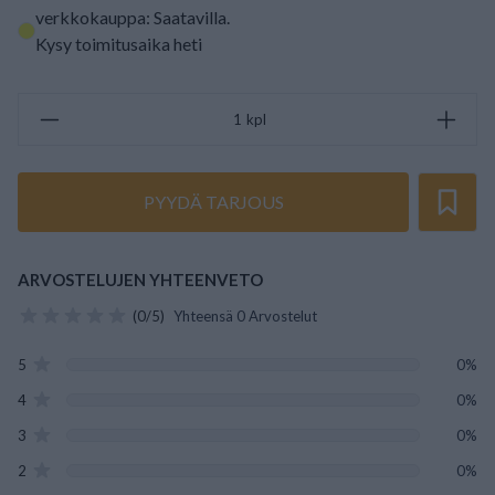
verkkokauppa: Saatavilla
.
Kysy toimitusaika heti
kpl
PYYDÄ TARJOUS
ARVOSTELUJEN YHTEENVETO
(0/5)
Yhteensä 0 Arvostelut
5
0%
4
0%
3
0%
2
0%